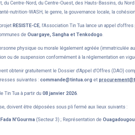
st, du Centre-Nord, du Centre-Ouest, des Hauts-Bassins, du Nord e
 santé-nutrition-WASH, le genre, la gouvernance locale, la cohésion
projet
RESISTE-CE
, l’Association Tin Tua lance un appel d’offres 
 communes de
Ouargaye, Sangha et Tenkodogo
.
personne physique ou morale légalement agréée (immatriculée au 
tion ou de suspension conformément à la réglementation en vigu
nt obtenir gratuitement le Dossier d’Appel d’Offres (DAO) comp
dresses suivantes :
commande@tintua.org
et
procurement@ti
 Tin Tua à partir du
08 janvier 2026
.
se, doivent être déposées sous pli fermé aux lieux suivants :
à
Fada N’Gourma
(Secteur 3) ; Représentation de
Ouagadougou