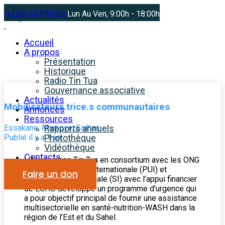
(+226) 24770126
Lun Au Ven, 9:00h - 18:00h
Accueil
A propos
Présentation
Historique
Radio Tin Tua
Gouvernance associative
Actualités
Mobilisateurs.trice.s communautaires
Annonces
Ressources
Essakane, Markoye, Solhan
Rapports annuels
Publié il y a 1 an
Photothèque
Vidéothèque
Contacts
L’Association Tin Tua en consortium avec les ONG
Première Urgence Internationale (PUI) et
Faire un don
Solidarité Internationale (SI) avec l’appui financier
de ECHO développe un programme d’urgence qui
a pour objectif principal de fournir une assistance
multisectorielle en santé-nutrition-WASH dans la
région de l’Est et du Sahel.