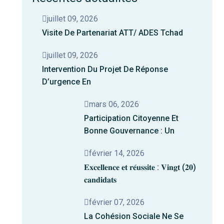
juillet 09, 2026
Visite De Partenariat ATT/ ADES Tchad
juillet 09, 2026
Intervention Du Projet De Réponse
D’urgence En
mars 06, 2026
Participation Citoyenne Et
Bonne Gouvernance : Un
février 14, 2026
𝐄𝐱𝐜𝐞𝐥𝐥𝐞𝐧𝐜𝐞 𝐞𝐭 𝐫𝐞́𝐮𝐬𝐬𝐢𝐭𝐞 : 𝐕𝐢𝐧𝐠𝐭 (𝟐𝟎)
𝐜𝐚𝐧𝐝𝐢𝐝𝐚𝐭𝐬
février 07, 2026
La Cohésion Sociale Ne Se