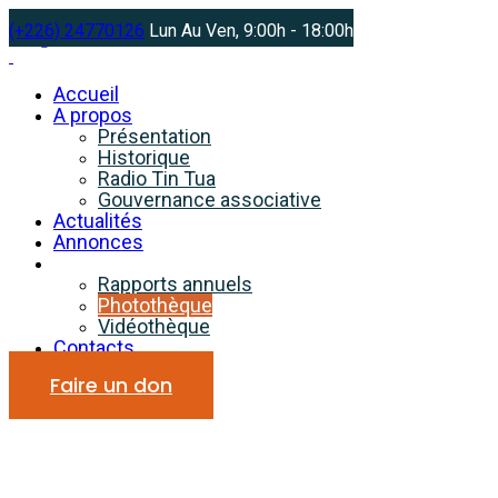
(+226) 24770126
Lun Au Ven, 9:00h - 18:00h
Accueil
A propos
Présentation
Historique
Radio Tin Tua
Gouvernance associative
Actualités
Annonces
Ressources
Rapports annuels
Photothèque
Photothèque
Vidéothèque
Contacts
- Association
Faire un don
Tin Tua