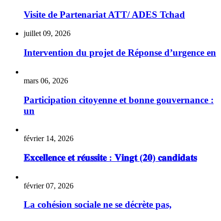
Visite de Partenariat ATT/ ADES Tchad
juillet 09, 2026
Intervention du projet de Réponse d’urgence en
mars 06, 2026
Participation citoyenne et bonne gouvernance :
un
février 14, 2026
𝐄𝐱𝐜𝐞𝐥𝐥𝐞𝐧𝐜𝐞 𝐞𝐭 𝐫𝐞́𝐮𝐬𝐬𝐢𝐭𝐞 : 𝐕𝐢𝐧𝐠𝐭 (𝟐𝟎) 𝐜𝐚𝐧𝐝𝐢𝐝𝐚𝐭𝐬
février 07, 2026
La cohésion sociale ne se décrète pas,