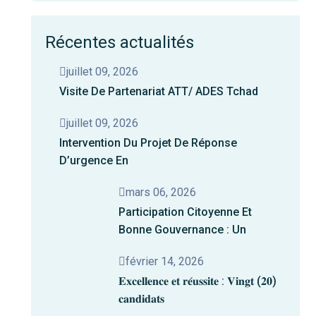
Récentes actualités
juillet 09, 2026
Visite De Partenariat ATT/ ADES Tchad
juillet 09, 2026
Intervention Du Projet De Réponse
D’urgence En
mars 06, 2026
Participation Citoyenne Et
Bonne Gouvernance : Un
février 14, 2026
𝐄𝐱𝐜𝐞𝐥𝐥𝐞𝐧𝐜𝐞 𝐞𝐭 𝐫𝐞́𝐮𝐬𝐬𝐢𝐭𝐞 : 𝐕𝐢𝐧𝐠𝐭 (𝟐𝟎)
𝐜𝐚𝐧𝐝𝐢𝐝𝐚𝐭𝐬