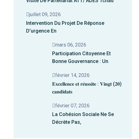
Visite De Partenariat ATT/ ADES Tchad
juillet 09, 2026
Intervention Du Projet De Réponse
D’urgence En
mars 06, 2026
Participation Citoyenne Et
Bonne Gouvernance : Un
février 14, 2026
𝐄𝐱𝐜𝐞𝐥𝐥𝐞𝐧𝐜𝐞 𝐞𝐭 𝐫𝐞́𝐮𝐬𝐬𝐢𝐭𝐞 : 𝐕𝐢𝐧𝐠𝐭 (𝟐𝟎)
𝐜𝐚𝐧𝐝𝐢𝐝𝐚𝐭𝐬
février 07, 2026
La Cohésion Sociale Ne Se
Décrète Pas,