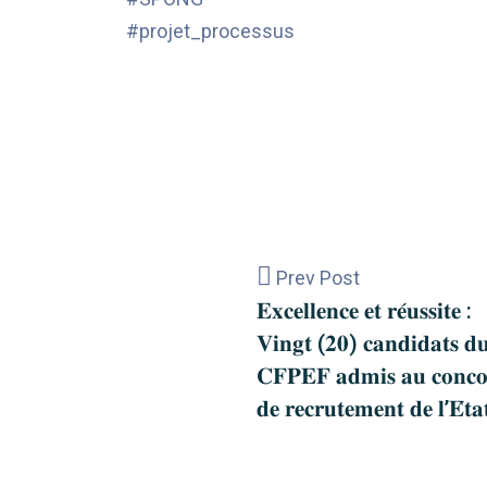
#projet_processus
Prev Post
𝐄𝐱𝐜𝐞𝐥𝐥𝐞𝐧𝐜𝐞 𝐞𝐭 𝐫𝐞́𝐮𝐬𝐬𝐢𝐭𝐞 :
𝐕𝐢𝐧𝐠𝐭 (𝟐𝟎) 𝐜𝐚𝐧𝐝𝐢𝐝𝐚𝐭𝐬 𝐝
𝐂𝐅𝐏𝐄𝐅 𝐚𝐝𝐦𝐢𝐬 𝐚𝐮 𝐜𝐨𝐧𝐜𝐨
𝐝𝐞 𝐫𝐞𝐜𝐫𝐮𝐭𝐞𝐦𝐞𝐧𝐭 𝐝𝐞 𝐥’𝐄́𝐭𝐚