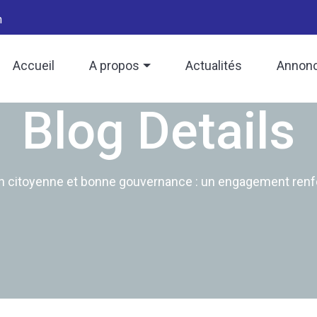
h
Accueil
A propos
Actualités
Annon
Blog Details
on citoyenne et bonne gouvernance : un engagement ren