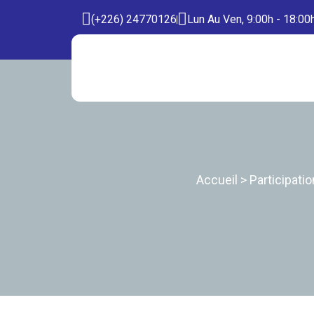
(+226) 24770126
Lun Au Ven, 9:00h - 18:00
Accueil
>
Participati